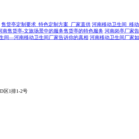
售货亭定制要求_特色定制方案_厂家直供
河南移动卫生间_移动
河南售货亭-文旅场景中的服务售货亭的特色服务
河南岗亭厂家告
生间—河南移动卫生间厂家告诉你的真相
河南移动卫生间厂家
区1排1-2号