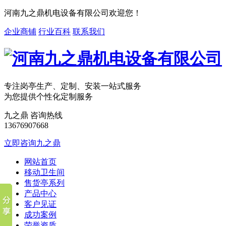
河南九之鼎机电设备有限公司欢迎您！
企业商铺
行业百科
联系我们
专注岗亭
生产、定制、安装一站式服务
为您提供
个性化定制
服务
九之鼎 咨询热线
13676907668
立即咨询九之鼎
网站首页
移动卫生间
售货亭系列
产品中心
客户见证
成功案例
荣誉资质