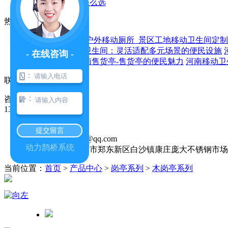
焦作售货亭厂家怎么选
热门新闻
移动卫生间厂家_户外移动厕所_景区工地移动卫生间定制
限公司
河南移动卫生间：灵活适配多元场景的便民设施
- 在线咨询 -
卫生间的标准
河南售货亭-售货亭的便民魅力
河南移动卫
：
联系我们
：
咨询热线
13676907668
售后热线：
13676907668
提交留言
邮箱：375626400@qq.com
动力鹊桥系统
地址：河南省郑州市郑东新区白沙镇康庄庞大不锈钢市场D
当前位置：
首页
>
产品中心
>
岗亭系列
>
木岗亭系列