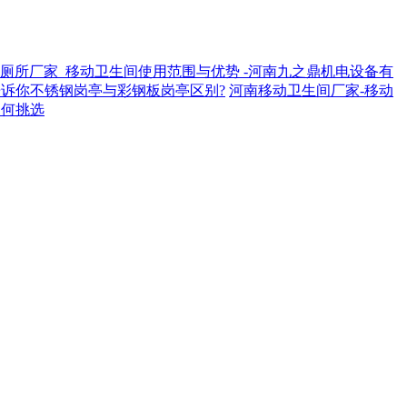
厕所厂家_移动卫生间使用范围与优势 -河南九之鼎机电设备有
诉你不锈钢岗亭与彩钢板岗亭区别?
河南移动卫生间厂家-移动
如何挑选