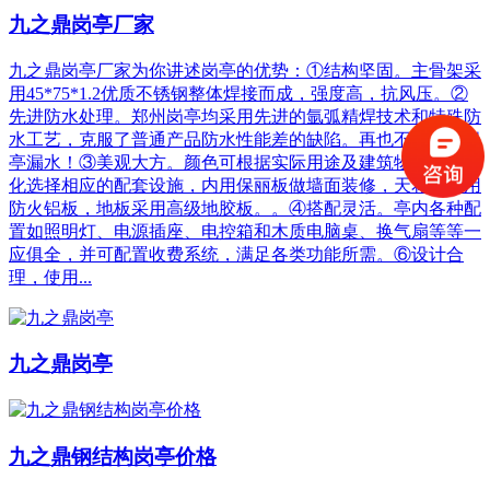
九之鼎岗亭厂家
九之鼎岗亭厂家为你讲述岗亭的优势：①结构坚固。主骨架采
用45*75*1.2优质不锈钢整体焊接而成，强度高，抗风压。②
先进防水处理。郑州岗亭均采用先进的氩弧精焊技术和特殊防
水工艺，克服了普通产品防水性能差的缺陷。再也不用担心岗
亭漏水！③美观大方。颜色可根据实际用途及建筑物风格个性
化选择相应的配套设施，内用保丽板做墙面装修，天花板采用
防火铝板，地板采用高级地胶板。。④搭配灵活。亭内各种配
置如照明灯、电源插座、电控箱和木质电脑桌、换气扇等等一
应俱全，并可配置收费系统，满足各类功能所需。⑥设计合
理，使用...
九之鼎岗亭
九之鼎钢结构岗亭价格