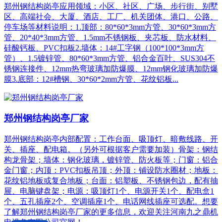
郑州钢结构岗亭应用领域：小区、社区、广场、步行街、别墅
区、高端社会、大厦、酒店、工厂、机关团体、港口、公路、
停车场等材料说明：1.顶部：80*60*3mm方管、30*60*3mm方
管、20*40*3mm方管、1.5mm不锈钢板、夹芯板、防水材料、
硅酸钙板、PVC扣板2.墙体：14#工字钢（100*100*3mm方
管）、1.5镀锌管、80*60*3mm方管、铝合金百叶、SUS304不
锈钢连接件、12mm热弯玻璃加防爆膜、12mm钢化玻璃加防爆
膜3.底部：12#槽钢、30*60*2mm方管、花纹铝板...
郑州钢结构岗亭厂家
郑州钢结构岗亭内部配置：工作台面、吸顶灯、暗敷线路、开
关、插座、配电箱。（另外可根据客户需要加装）骨架：钢结
构龙骨架；墙体：钢化玻璃，镀锌管、防火板等；门窗：铝合
金门窗；内顶：PVC扣板吊顶；外顶：铺设防水圈材；地板：
花纹铝地板或复合地板；台面：铝塑板、不锈钢包边，配有抽
屉、电脑键盘架；电源：吸顶灯1个、电源开关1个、配电盒1
个、五孔插座2个、空调插座1个、电话网线插座可选配。想要
了解郑州钢结构岗亭厂家的更多信息，欢迎关注河南九之鼎机