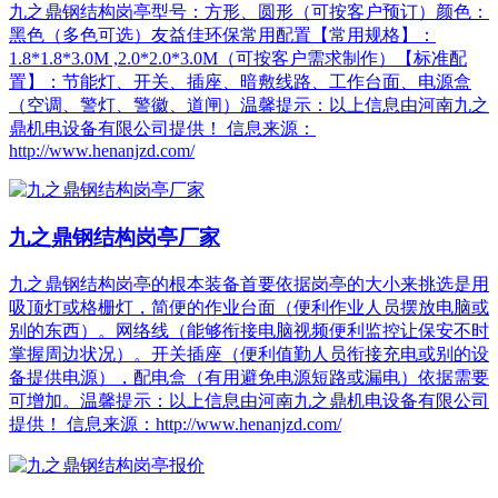
九之鼎钢结构岗亭型号：方形、圆形（可按客户预订）颜色：
黑色（多色可选）友益佳环保常用配置【常用规格】：
1.8*1.8*3.0M ,2.0*2.0*3.0M（可按客户需求制作）【标准配
置】：节能灯、开关、插座、暗敷线路、工作台面、电源盒
（空调、警灯、警徽、道闸）温馨提示：以上信息由河南九之
鼎机电设备有限公司提供！ 信息来源：
http://www.henanjzd.com/
九之鼎钢结构岗亭厂家
九之鼎钢结构岗亭的根本装备首要依据岗亭的大小来挑选是用
吸顶灯或格栅灯，简便的作业台面（便利作业人员摆放电脑或
别的东西）。网络线（能够衔接电脑视频便利监控让保安不时
掌握周边状况）。开关插座（便利值勤人员衔接充电或别的设
备提供电源），配电盒（有用避免电源短路或漏电）依据需要
可增加。温馨提示：以上信息由河南九之鼎机电设备有限公司
提供！ 信息来源：http://www.henanjzd.com/