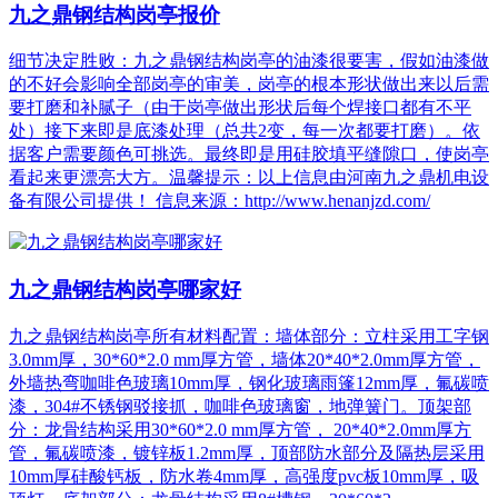
九之鼎钢结构岗亭报价
细节决定胜败：九之鼎钢结构岗亭的油漆很要害，假如油漆做
的不好会影响全部岗亭的审美，岗亭的根本形状做出来以后需
要打磨和补腻子（由于岗亭做出形状后每个焊接口都有不平
处）接下来即是底漆处理（总共2变，每一次都要打磨）。依
据客户需要颜色可挑选。最终即是用硅胶填平缝隙口，使岗亭
看起来更漂亮大方。温馨提示：以上信息由河南九之鼎机电设
备有限公司提供！ 信息来源：http://www.henanjzd.com/
九之鼎钢结构岗亭哪家好
九之鼎钢结构岗亭所有材料配置：墙体部分：立柱采用工字钢
3.0mm厚，30*60*2.0 mm厚方管，墙体20*40*2.0mm厚方管，
外墙热弯咖啡色玻璃10mm厚，钢化玻璃雨篷12mm厚，氟碳喷
漆，304#不锈钢驳接抓，咖啡色玻璃窗，地弹簧门。顶架部
分：龙骨结构采用30*60*2.0 mm厚方管， 20*40*2.0mm厚方
管，氟碳喷漆，镀锌板1.2mm厚，顶部防水部分及隔热层采用
10mm厚硅酸钙板，防水卷4mm厚，高强度pvc板10mm厚，吸