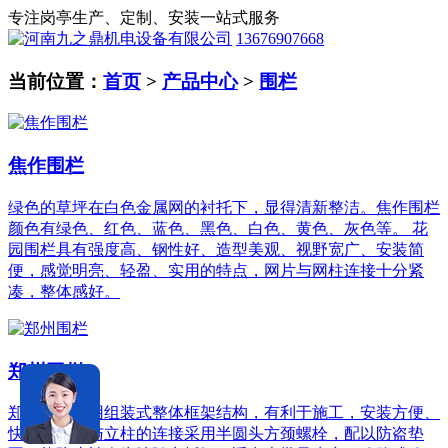
专注岗亭生产、定制、安装一站式服务
13676907668
当前位置：
首页
>
产品中心
>
围栏
焦作围栏
绿色的草坪在白色金属网的衬托下，显得清新整洁。焦作围栏
颜色有绿色、红色、蓝色、黑色、白色、黄色、灰色等。 花
园围栏具有强度高、钢性好、造型美观、视野宽广、安装简
便，感觉明亮、轻盈、实用的特点，网片与网柱连接十分紧
凑，整体感好。
郑州围栏
郑州围栏采用组装式整体框架结构，有利于施工，安装方便、
快捷；网片与立柱的连接采用半圆头方颈螺栓，配以防盗垫