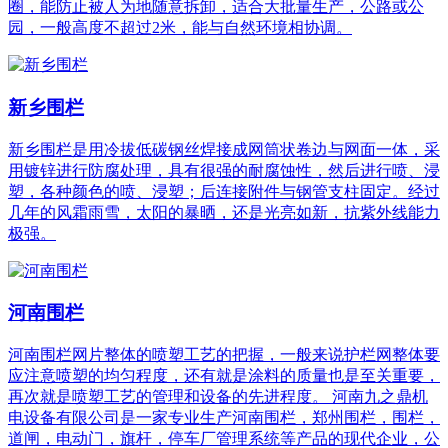
圈，能防止被人为地随意拆卸，适合大批量生产，公路或公
园，一般高度不超过2米，能与自然环境相协调。
新乡围栏
新乡围栏是用冷拔低碳钢丝焊接成网筒状卷边与网面一体，采
用镀锌进行防腐处理，具有很强的耐腐蚀性，然后进行喷、浸
塑，各种颜色的喷、浸塑；后连接附件与钢管支柱固定。经过
几年的风霜雨雪，太阳的暴晒，还是光亮如新，抗紫外线能力
极强。
河南围栏
河南围栏网片整体的喷塑工艺的把握，一般来说护栏网整体要
应注意喷塑的均匀程度，还有就是涂料的质量也是至关重要，
再次就是喷塑工艺的管理和设备的先进程度。 河南九之鼎机
电设备有限公司是一家专业生产河南围栏，郑州围栏，围栏，
道闸，电动门，旗杆，停车厂管理系统等产品的现代企业，公